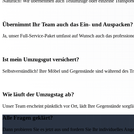
Natürlich! Wir übernehmen auch Teilumzüge oder einzelne Transport
Übernimmt Ihr Team auch das Ein- und Auspacken?
Ja, unser Full-Service-Paket umfasst auf Wunsch auch das professio
Ist mein Umzugsgut versichert?
Selbstverständlich! Ihre Möbel und Gegenstände sind während des Tra
Wie läuft der Umzugstag ab?
Unser Team erscheint pünktlich vor Ort, lädt Ihre Gegenstände sorgfälti
Alle Fragen geklärt?
Dann probieren Sie es jetzt aus und fordern Sie Ihr individuelles Ang