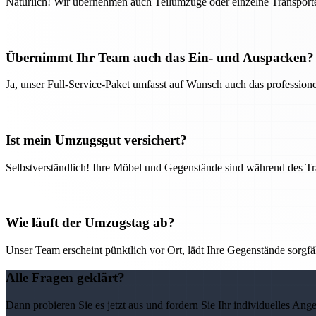
Natürlich! Wir übernehmen auch Teilumzüge oder einzelne Transport
Übernimmt Ihr Team auch das Ein- und Auspacken?
Ja, unser Full-Service-Paket umfasst auf Wunsch auch das professio
Ist mein Umzugsgut versichert?
Selbstverständlich! Ihre Möbel und Gegenstände sind während des Tra
Wie läuft der Umzugstag ab?
Unser Team erscheint pünktlich vor Ort, lädt Ihre Gegenstände sorgfälti
Alle Fragen geklärt?
Dann probieren Sie es jetzt aus und fordern Sie Ihr individuelles Ang