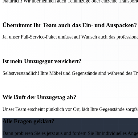
Natürlich! Wir übernehmen auch Teilumzüge oder einzelne Transport
Übernimmt Ihr Team auch das Ein- und Auspacken?
Ja, unser Full-Service-Paket umfasst auf Wunsch auch das professio
Ist mein Umzugsgut versichert?
Selbstverständlich! Ihre Möbel und Gegenstände sind während des Tra
Wie läuft der Umzugstag ab?
Unser Team erscheint pünktlich vor Ort, lädt Ihre Gegenstände sorgfälti
Alle Fragen geklärt?
Dann probieren Sie es jetzt aus und fordern Sie Ihr individuelles Ang