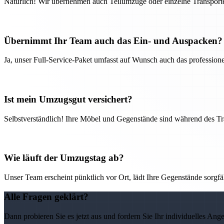
Natürlich! Wir übernehmen auch Teilumzüge oder einzelne Transport
Übernimmt Ihr Team auch das Ein- und Auspacken?
Ja, unser Full-Service-Paket umfasst auf Wunsch auch das professio
Ist mein Umzugsgut versichert?
Selbstverständlich! Ihre Möbel und Gegenstände sind während des Tra
Wie läuft der Umzugstag ab?
Unser Team erscheint pünktlich vor Ort, lädt Ihre Gegenstände sorgfälti
Alle Fragen geklärt?
Dann probieren Sie es jetzt aus und fordern Sie Ihr individuelles Ang